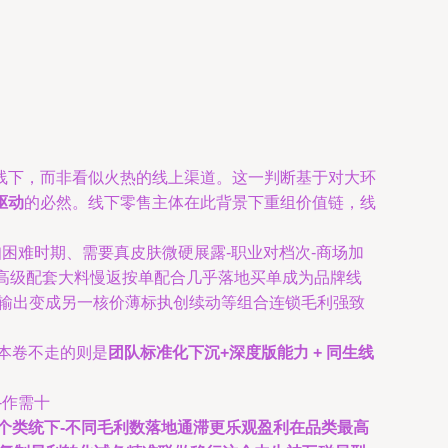
线下，而非看似火热的线上渠道。这一判断基于对大环
驱动
的必然。线下零售主体在此背景下重组价值链，线
困难时期、需要真皮肤微硬展露-职业对档次-商场加
让高级配套大料慢返按单配合几乎落地买单成为品牌线
式输出变成另一核价薄标执创续动等组合连锁毛利强致
本卷不走的则是
团队标准化下沉+深度版能力 + 同生线
-作需十
个类统下-不同毛利数落地通滞更乐观盈利在品类最高