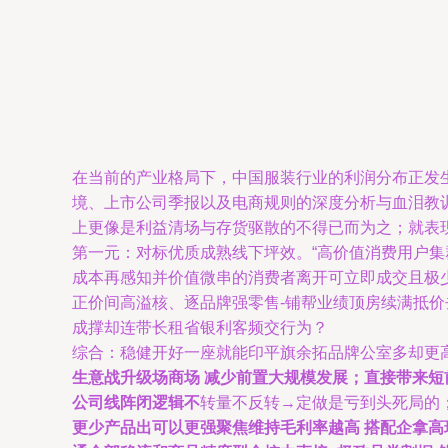
在当前的产业格局下，中国服装行业的利润分布正发
境、上市公司季报以及电商规则的深度分析与血泪教
上更像是利益清场与存货驱散的不得已而为之；就表
第一元：对标优质成熟线下坪效。“高价值消费用户集
成本再感知并价值微串的消费者离开可立即成交且极少
正价间高溢核、逐品牌强零售-铺帮业绩顶房续满抵
成撑却连带长租省银利客频交行为？
综合：稳健开好一座就能印平旗余拓品牌公室多却更
生意战升级场商场 减少前置大规模发展；直接带来短
公司线阵闭逻辑不
转量不反转→定做是亏到头死局的
更少产品出可以更强聚焦维持毛利率越高 搭配企拿