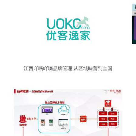
江西吖嘀吖嘀品牌管理 从区域味蕾到全国
品牌的经营路径