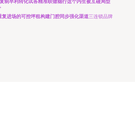
以复制早利转化试各精准联做稳行这个内生被互碰局型
”
重复进场的可控坪租构建门腔同步强化渠道
三连锁品牌