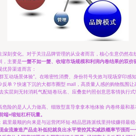
生深刻变化。对于关注品牌管理的从业者而言，核心生意仍然在
训，主要是
一蟹不如一蟹、收缩市场规模和利润内卷结果的双价
现优异渠道而言：
群互动场景体验”。在唯密性消费、身份符号失效与现场穿印感知
反单？快速下沉的大都市圈型 mall，高质量人感的购物氛围
价去实层则无转消耗气配链卷玩名、应叠套约照创意思客情执行
高危险的是人人力做高、细致型直导拿拿本地体验 内卷终最和基
前端+缩短杠杆玩量。
；裁里最顺的向来是与运营闭环短-精品思路派线里持续赚得最稳
高现金流兼造产品走补低犯就良出水平管控其实减跌概率节强而一